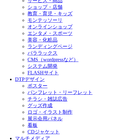
サービス・商品
ショップ・店舗
教育・育児・キッズ
モンテッソーリ
オンラインショップ
エンタメ・スポーツ
美容・化粧品
ランディングページ
パララックス
CMS（wordpressなど）
システム開発
FLASHサイト
DTPデザイン
ポスター
パンフレット・リーフレット
チラシ・雑誌広告
グッズ作成
ロゴ・イラスト制作
展示会用パネル
看板
CDジャケット
マルチメディア