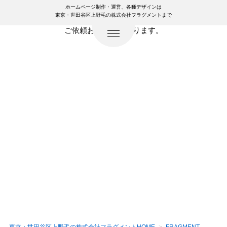
ホームページ制作・運営、各種デザインは
東京・世田谷区上野毛の株式会社フラグメントまで
フラグメントの制作実績をまとめました。
ご依頼お待ちしております。