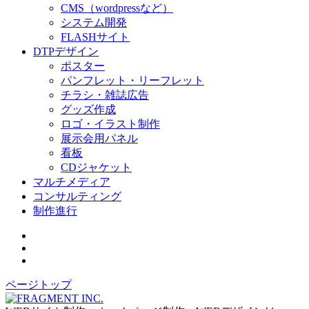
CMS（wordpressなど）
システム開発
FLASHサイト
DTPデザイン
ポスター
パンフレット・リーフレット
チラシ・雑誌広告
グッズ作成
ロゴ・イラスト制作
展示会用パネル
看板
CDジャケット
マルチメディア
コンサルティング
制作進行
ページトップ